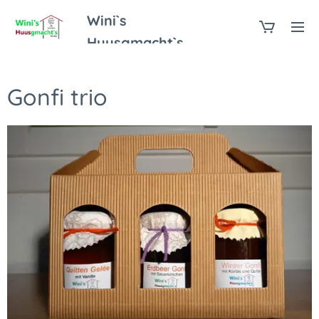
Wini`s
Huusgmacht`s
Gonfi trio