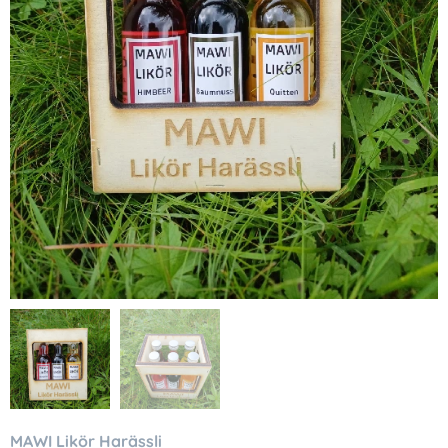
MAWI
Likör Harässli