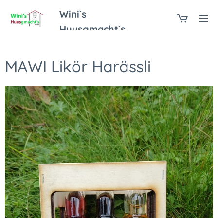
Wini`s
Huusgmacht`s
MAWI Likör Harässli