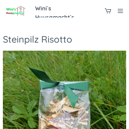
Wini`s
Huusgmacht`s
Steinpilz Risotto