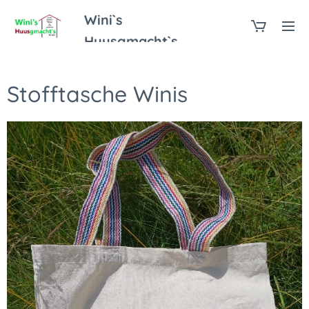
Wini`s
Huusgmacht`s
Stofftasche Winis