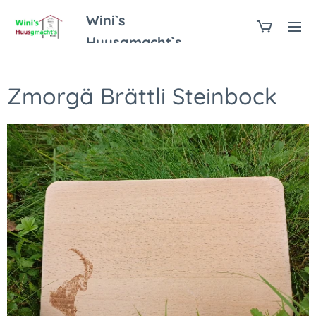
Wini`s
Huusgmacht`s
Zmorgä Brättli Steinbock